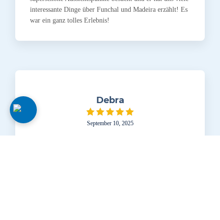
interessante Dinge über Funchal und Madeira erzählt! Es
war ein ganz tolles Erlebnis!
Debra
September 10, 2025
Great trip with 3 TukTuks for our family party of 6.
Laura, Erica and Moses were great, friendly tour guides
and we had a fabulous couple of hours on our first trip to
Funchal on a one day cruise port stop. Good
communications on the day for the pick up too. Highly
recommended.